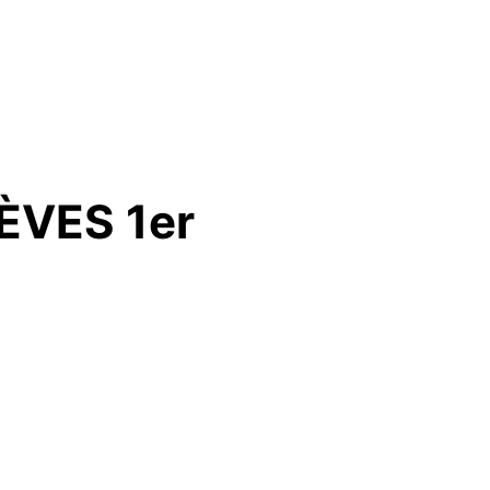
 LE SAMEDI 17 JANVIER 2026 AU COLLÈGE DE CHANTILLY »
ÈVES 1er