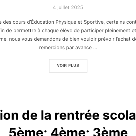
Publié
4 juillet 2025
le
 des cours d’Éducation Physique et Sportive, certains con
 Afin de permettre à chaque élève de participer pleinement 
me, nous vous demandons de bien vouloir prévoir l’achat de
remercions par avance …
« COMPLÉMENT LISTE DES 
VOIR PLUS
ion de la rentrée scola
5ème; 4ème; 3ème