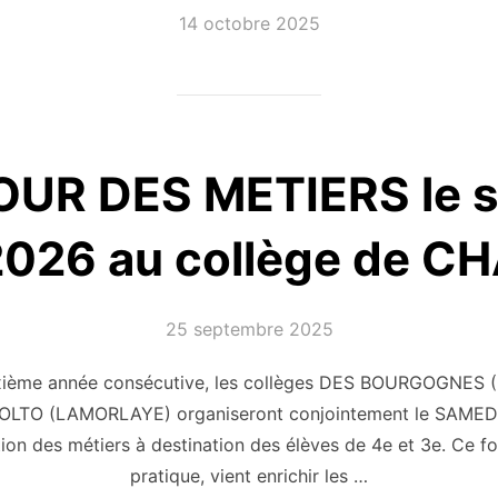
Publié
14 octobre 2025
le
UR DES METIERS le s
 2026 au collège de C
Publié
25 septembre 2025
le
uxième année consécutive, les collèges DES BOURGOGNE
LTO (LAMORLAYE) organiseront conjointement le SAMED
on des métiers à destination des élèves de 4e et 3e. Ce for
pratique, vient enrichir les …