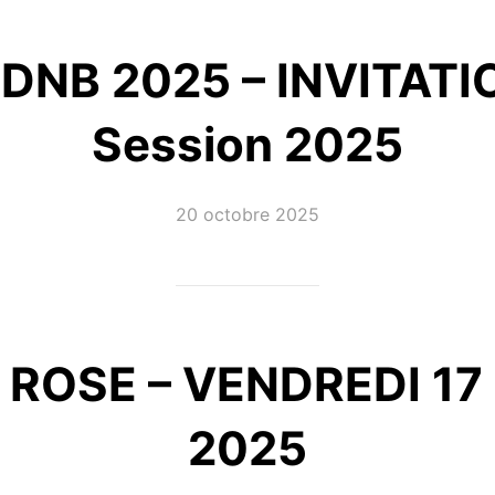
DNB 2025 – INVITATI
Session 2025
Publié
20 octobre 2025
le
ROSE – VENDREDI 1
2025