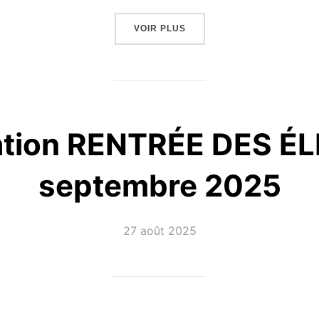
« CARREFOUR DES METIERS
VOIR PLUS
ation RENTRÉE DES ÉL
septembre 2025
Publié
27 août 2025
le