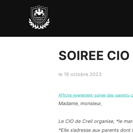
Aller
au
contenu
SOIREE CIO
Publié
le
19 octobre 2023
le
Affiche-evenement-soiree-des-parents-c
Madame, monsieur,
Le CIO de Creil organise, *le ma
*Elle s’adresse aux parents dont 