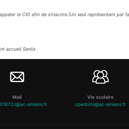
ppeler le CIO afin de s’inscrire.(Un seul représentant par fa
nt accueil Senlis
Mail
Vie scolaire
01872J@ac-amiens.fr
cpedolto@ac-amiens.fr