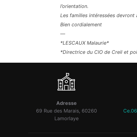
l’orientation.
Les familles intéressées devront a
Bien cordialement
—
*LESCAUX Malaurie*
*Directrice du CIO de Creil et poi
Adresse
69 Rue des Marais, 60260
Ce.06
Lamorlaye