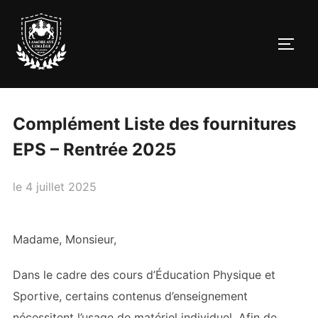
Aller
au
PERM
contenu
Complément Liste des fournitures
EPS – Rentrée 2025
Publié
le
4 juillet 2025
le
Madame, Monsieur,
Dans le cadre des cours d’Éducation Physique et
Sportive, certains contenus d’enseignement
nécessitent l’usage de matériel individuel. Afin de