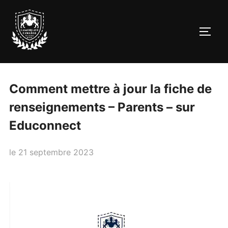
Aller
au
PERM
contenu
Comment mettre à jour la fiche de
renseignements – Parents – sur
Educonnect
Publié
le
21 septembre 2023
le