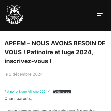
Aller
au
PERM
contenu
APEEM – NOUS AVONS BESOIN DE
VOUS ! Patinoire et luge 2024,
inscrivez-vous !
Publié
le
2 décembre 2024
le
Patinoire &luge Affiche 2024-1
Télécharger
Chers parents,
Il reste encore beaucoup de créneaux à prendre.